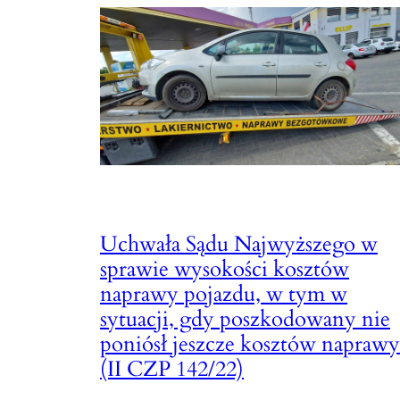
Uchwała Sądu Najwyższego w
sprawie wysokości kosztów
naprawy pojazdu, w tym w
sytuacji, gdy poszkodowany nie
poniósł jeszcze kosztów naprawy
(II CZP 142/22)