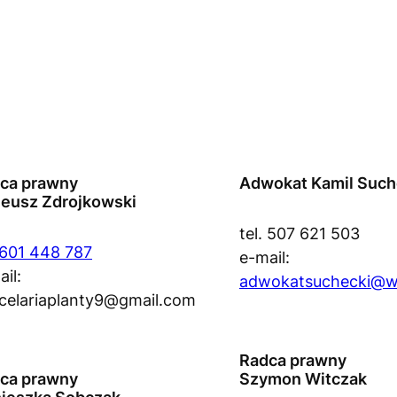
ca prawny
Adwokat Kamil Such
neusz Zdrojkowski
tel. 507 621 503
601 448 787
e-mail:
il:
adwokatsuchecki@w
celariaplanty9@gmail.com
Radca prawny
ca prawny
Szymon Witczak