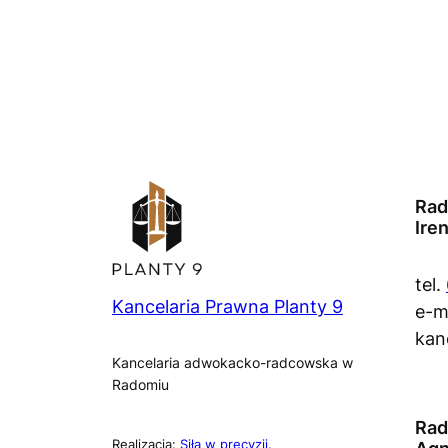
Rad
Ire
tel.
Kancelaria Prawna Planty 9
e-ma
kan
Kancelaria adwokacko-radcowska w
Radomiu
Rad
Realizacja:
Siła w precyzji.